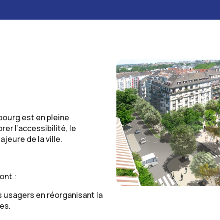
sbourg est en pleine
er l’accessibilité, le
jeure de la ville.
ont :
s usagers en réorganisant la
es.