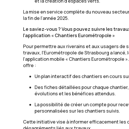
et la création d’espaces verts.
La mise en service complète du nouveau secteur
la fin de l’année 2025.
Le saviez-vous ? Vous pouvez suivre les travau
l’application « Chantiers Eurométropole »
Pour permettre aux riverains et aux usagers de s
travaux, l’Eurométropole de Strasbourg a lancé, 
l’application mobile « Chantiers Eurométropole ».
offre :
Un plan interactif des chantiers en cours sur 
Des fiches détaillées pour chaque chantier,
évolutions et les bénéfices attendus.
La possibilité de créer un compte pour rece
personnalisées sur les chantiers suivis.
Cette initiative vise à informer efficacement les 
désagréments liés aux travaux.