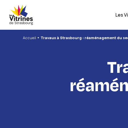
Panneau de gestion des cookies
Les V
•
Accueil
Travaux à Strasbourg : réaménagement du sec
Tr
réamén